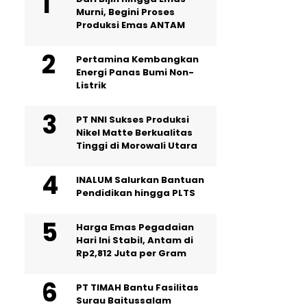
Murni, Begini Proses
Produksi Emas ANTAM
Pertamina Kembangkan
Energi Panas Bumi Non-
Listrik
PT NNI Sukses Produksi
Nikel Matte Berkualitas
Tinggi di Morowali Utara
INALUM Salurkan Bantuan
Pendidikan hingga PLTS
Harga Emas Pegadaian
Hari Ini Stabil, Antam di
Rp2,812 Juta per Gram
PT TIMAH Bantu Fasilitas
Surau Baitussalam