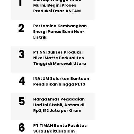
Murni, Begini Proses
Produksi Emas ANTAM
Pertamina Kembangkan
Energi Panas Bumi Non-
Listrik
PT NNI Sukses Produksi
Nikel Matte Berkualitas
Tinggi di Morowali Utara
INALUM Salurkan Bantuan
Pendidikan hingga PLTS
Harga Emas Pegadaian
Hari Ini Stabil, Antam di
Rp2,812 Juta per Gram
PT TIMAH Bantu Fasilitas
Surau Baitussalam