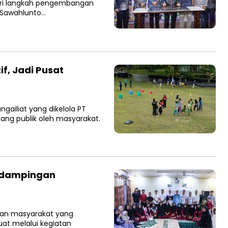
dari langkah pengembangan
f Sawahlunto…
if, Jadi Pusat
ailiat yang dikelola PT
ang publik oleh masyarakat.
endampingan
an masyarakat yang
uat melalui kegiatan