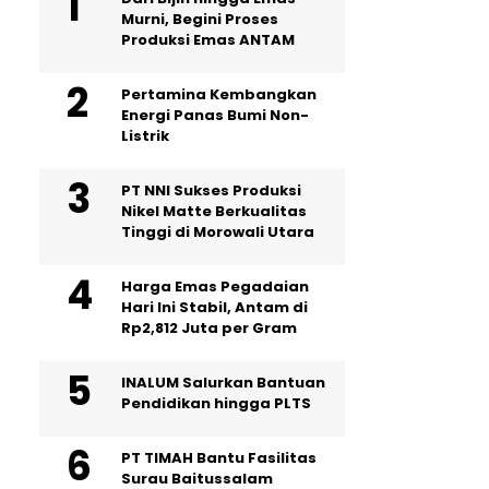
Murni, Begini Proses
Produksi Emas ANTAM
Pertamina Kembangkan
Energi Panas Bumi Non-
Listrik
PT NNI Sukses Produksi
Nikel Matte Berkualitas
Tinggi di Morowali Utara
Harga Emas Pegadaian
Hari Ini Stabil, Antam di
Rp2,812 Juta per Gram
INALUM Salurkan Bantuan
Pendidikan hingga PLTS
PT TIMAH Bantu Fasilitas
Surau Baitussalam