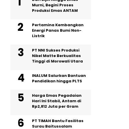
Murni, Begini Proses
Produksi Emas ANTAM
Pertamina Kembangkan
Energi Panas Bumi Non-
Listrik
PT NNI Sukses Produksi
Nikel Matte Berkualitas
Tinggi di Morowali Utara
INALUM Salurkan Bantuan
Pendidikan hingga PLTS
Harga Emas Pegadaian
Hari Ini Stabil, Antam di
Rp2,812 Juta per Gram
PT TIMAH Bantu Fasilitas
Surau Baitussalam