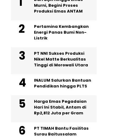
Murni, Begini Proses
Produksi Emas ANTAM
Pertamina Kembangkan
Energi Panas Bumi Non-
Listrik
PT NNI Sukses Produksi
Nikel Matte Berkualitas
Tinggi di Morowali Utara
INALUM Salurkan Bantuan
Pendidikan hingga PLTS
Harga Emas Pegadaian
Hari Ini Stabil, Antam di
Rp2,812 Juta per Gram
PT TIMAH Bantu Fasilitas
Surau Baitussalam