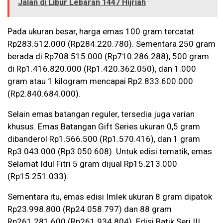
Jalan di Libur Lebaran 1447 Hijriah
Pada ukuran besar, harga emas 100 gram tercatat
Rp283.512.000 (Rp284.220.780). Sementara 250 gram
berada di Rp708.515.000 (Rp710.286.288), 500 gram
di Rp1.416.820.000 (Rp1.420.362.050), dan 1.000
gram atau 1 kilogram mencapai Rp2.833.600.000
(Rp2.840.684.000).
Selain emas batangan reguler, tersedia juga varian
khusus. Emas Batangan Gift Series ukuran 0,5 gram
dibanderol Rp1.566.500 (Rp1.570.416), dan 1 gram
Rp3.043.000 (Rp3.050.608). Untuk edisi tematik, emas
Selamat Idul Fitri 5 gram dijual Rp15.213.000
(Rp15.251.033).
Sementara itu, emas edisi Imlek ukuran 8 gram dipatok
Rp23.998.800 (Rp24.058.797) dan 88 gram
Rp261.281.600 (Rp261.934.804). Edisi Batik Seri III