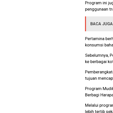
Program ini j
penggunaan tr
BACA JUGA
Pertamina ber
konsumsi baha
Sebelumnya, P
ke berbagai ko
Pemberangkata
tujuan mencapa
Program Mudi
Berbagi Harapa
Melalui progra
lebih tertib s