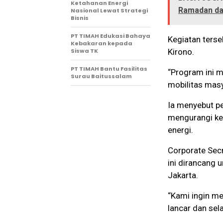
Ketahanan Energi
Ramadan dan 
Nasional Lewat Strategi
Bisnis
PT TIMAH Edukasi Bahaya
Kegiatan terse
Kebakaran kepada
Siswa TK
Kirono.
PT TIMAH Bantu Fasilitas
“Program ini 
Surau Baitussalam
mobilitas masy
Ia menyebut p
mengurangi kep
energi.
Corporate Sec
ini dirancang 
Jakarta.
“Kami ingin m
lancar dan sel