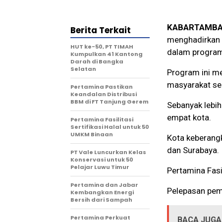
KABARTAMBA
Berita Terkait
menghadirkan 
HUT ke-50, PT TIMAH
dalam program
Kumpulkan 41 Kantong
Darah di Bangka
Selatan
Program ini me
masyarakat sel
Pertamina Pastikan
Keandalan Distribusi
BBM di FT Tanjung Gerem
Sebanyak lebih
empat kota.
Pertamina Fasilitasi
Sertifikasi Halal untuk 50
UMKM Binaan
Kota keberangk
dan Surabaya.
PT Vale Luncurkan Kelas
Konservasi untuk 50
Pelajar Luwu Timur
Pertamina Fasi
Pertamina dan Jabar
Pelepasan pemu
Kembangkan Energi
Bersih dari Sampah
Pertamina Perkuat
BACA JUGA