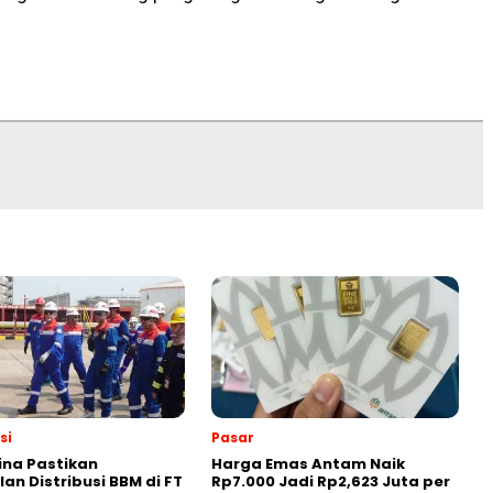
si
Pasar
na Pastikan
Harga Emas Antam Naik
an Distribusi BBM di FT
Rp7.000 Jadi Rp2,623 Juta per