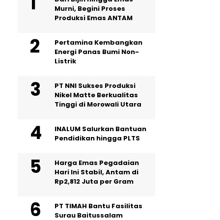
Murni, Begini Proses
Produksi Emas ANTAM
Pertamina Kembangkan
Energi Panas Bumi Non-
Listrik
PT NNI Sukses Produksi
Nikel Matte Berkualitas
Tinggi di Morowali Utara
INALUM Salurkan Bantuan
Pendidikan hingga PLTS
Harga Emas Pegadaian
Hari Ini Stabil, Antam di
Rp2,812 Juta per Gram
PT TIMAH Bantu Fasilitas
Surau Baitussalam