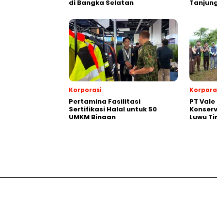
di Bangka Selatan
Tanjun
Korporasi
Korpora
Pertamina Fasilitasi
PT Vale
Sertifikasi Halal untuk 50
Konserv
UMKM Binaan
Luwu Ti