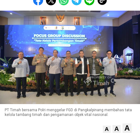
PT Timah bersama Polri menggelar FGD di Pangkalpinang membahas tata
kelola tambang timah dan pengamanan objek vital nasional.
A
A
A