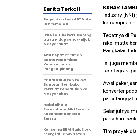
KABAR TAMB
Berita Terkait
Industry (NNI
Begini Aksi Sosial PT Vale
kemampuan dala
IGP Pomalaa
Tepatnya di Pa
IPR Nilai Nilai WFH Dorong
Gaya Hidup Sehat-Bijak
nikel matte ber
Masyarakat
Pangkalan Indu
Aksi Cepat PT Timah
Bantu Padamkan
Ini juga membe
Kebakaran di
Pangkalpinang
terintegrasi pe
PT NNI Salurkan Paket
Awal pekerjaan
Bantuan Sembako,
Perkuat Kepedulian ke
konverter pada
Masyarakat
pada tanggal 
Halal Bihalal
Perusahaan NNI Pererat
Selanjutnya me
Kebersamaan dan
pada hari berik
Sinergi
Konsumsi BBM Naik, Stok
Tim proyek dis
Energi di Jambi Tetap