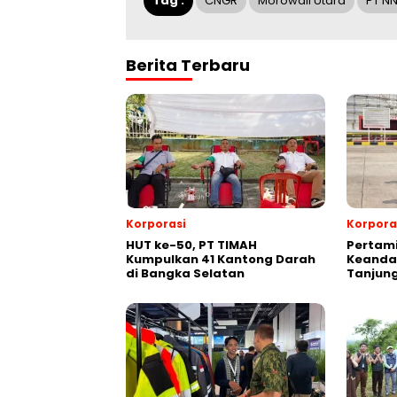
Tag :
CNGR
Morowali Utara
PT NN
Berita Terbaru
Korporasi
Korpora
HUT ke-50, PT TIMAH
Pertami
Kumpulkan 41 Kantong Darah
Keandal
di Bangka Selatan
Tanjun