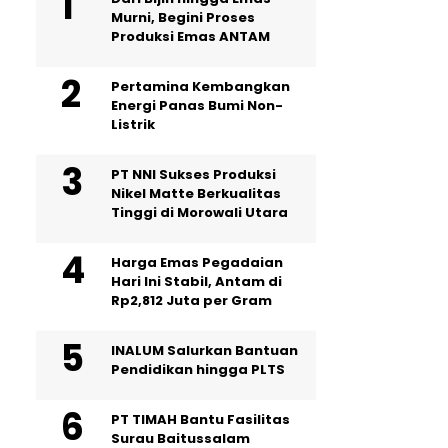
Murni, Begini Proses
Produksi Emas ANTAM
Pertamina Kembangkan
Energi Panas Bumi Non-
Listrik
PT NNI Sukses Produksi
Nikel Matte Berkualitas
Tinggi di Morowali Utara
Harga Emas Pegadaian
Hari Ini Stabil, Antam di
Rp2,812 Juta per Gram
INALUM Salurkan Bantuan
Pendidikan hingga PLTS
PT TIMAH Bantu Fasilitas
Surau Baitussalam