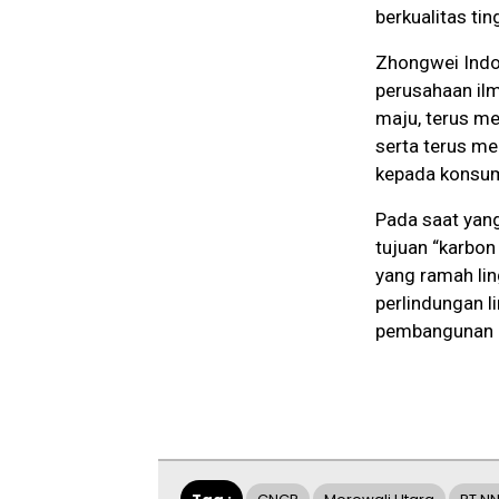
berkualitas tin
Zhongwei Indo
perusahaan ilm
maju, terus me
serta terus me
kepada konsum
Pada saat yan
tujuan “karbo
yang ramah li
perlindungan 
pembangunan b