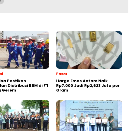
I
si
Pasar
na Pastikan
Harga Emas Antam Naik
an Distribusi BBM di FT
Rp7.000 Jadi Rp2,623 Juta per
g Gerem
Gram