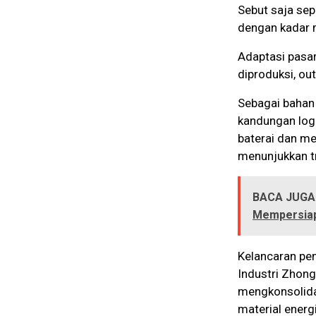
Sebut saja sepe
dengan kadar m
Adaptasi pasar
diproduksi, ou
Sebagai bahan 
kandungan log
baterai dan me
menunjukkan t
BACA JUGA
Mempersiap
Kelancaran pen
Industri Zhong
mengkonsolida
material ener