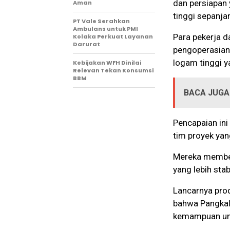
dan persiapan 
Aman
tinggi sepanja
PT Vale Serahkan
Ambulans untuk PMI
Para pekerja d
Kolaka Perkuat Layanan
Darurat
pengoperasian 
logam tinggi y
Kebijakan WFH Dinilai
Relevan Tekan Konsumsi
BBM
BACA JUGA
Pencapaian in
tim proyek yang
Mereka member
yang lebih stabi
Lancarnya prod
bahwa Pangkala
kemampuan unt