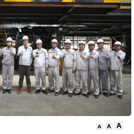
A
A
A