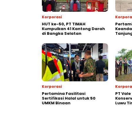
Korporasi
Korpora
HUT ke-50, PT TIMAH
Pertami
Kumpulkan 41 Kantong Darah
Keandal
di Bangka Selatan
Tanjun
Korporasi
Korpora
Pertamina Fasilitasi
PT Vale
Sertifikasi Halal untuk 50
Konserv
UMKM Binaan
Luwu Ti