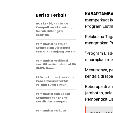
KABARTAMBA
Berita Terkait
memperkuat ke
HUT ke-50, PT TIMAH
Program Listri
Kumpulkan 41 Kantong
Darah di Bangka
Selatan
Pelaksana Tuga
mengatakan Pr
Pertamina Pastikan
Keandalan Distribusi
BBM di FT Tanjung Gerem
“Program Lisd
diharapkan menj
Pertamina Fasilitasi
Sertifikasi Halal untuk 50
UMKM Binaan
Menurutnya, p
kendala di lap
PT Vale Luncurkan Kelas
Konservasi untuk 50
Pelajar Luwu Timur
Beberapa di an
jembatan, pel
Pertamina dan Jabar
Kembangkan Energi
Pembangkit Lis
Bersih dari Sampah
Pertamina Perkuat