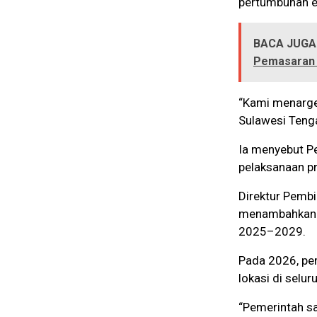
pertumbuhan e
BACA JUGA
Pemasaran
“Kami menarget
Sulawesi Tenga
Ia menyebut P
pelaksanaan pr
Direktur Pembi
menambahkan 
2025–2029.
Pada 2026, pe
lokasi di selur
“Pemerintah sa