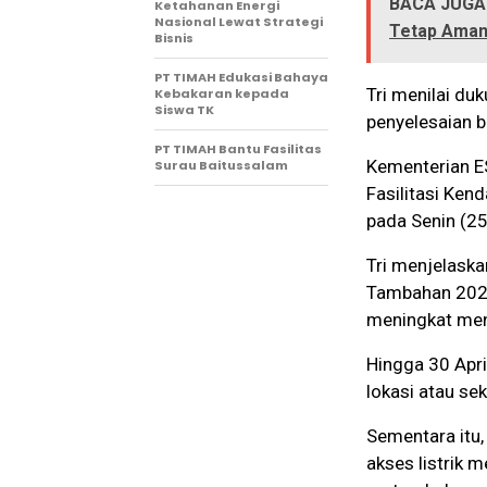
BACA JUGA
Ketahanan Energi
Nasional Lewat Strategi
Tetap Ama
Bisnis
PT TIMAH Edukasi Bahaya
Tri menilai d
Kebakaran kepada
Siswa TK
penyelesaian b
PT TIMAH Bantu Fasilitas
Kementerian E
Surau Baitussalam
Fasilitasi Ken
pada Senin (2
Tri menjelask
Tambahan 2025
meningkat menj
Hingga 30 Apri
lokasi atau sek
Sementara itu
akses listrik 