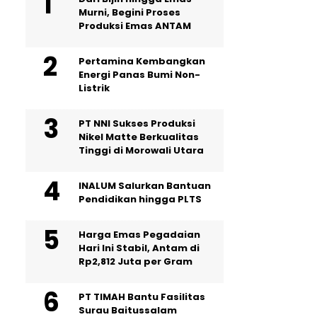
Murni, Begini Proses
Produksi Emas ANTAM
Pertamina Kembangkan
Energi Panas Bumi Non-
Listrik
PT NNI Sukses Produksi
Nikel Matte Berkualitas
Tinggi di Morowali Utara
INALUM Salurkan Bantuan
Pendidikan hingga PLTS
Harga Emas Pegadaian
Hari Ini Stabil, Antam di
Rp2,812 Juta per Gram
PT TIMAH Bantu Fasilitas
Surau Baitussalam