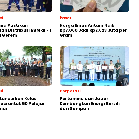
si
Pasar
na Pastikan
Harga Emas Antam Naik
an Distribusi BBM di FT
Rp7.000 Jadi Rp2,623 Juta per
g Gerem
Gram
si
Korporasi
 Luncurkan Kelas
Pertamina dan Jabar
asi untuk 50 Pelajar
Kembangkan Energi Bersih
mur
dari Sampah