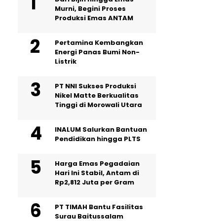
Murni, Begini Proses
Produksi Emas ANTAM
Pertamina Kembangkan
Energi Panas Bumi Non-
Listrik
PT NNI Sukses Produksi
Nikel Matte Berkualitas
Tinggi di Morowali Utara
INALUM Salurkan Bantuan
Pendidikan hingga PLTS
Harga Emas Pegadaian
Hari Ini Stabil, Antam di
Rp2,812 Juta per Gram
PT TIMAH Bantu Fasilitas
Surau Baitussalam