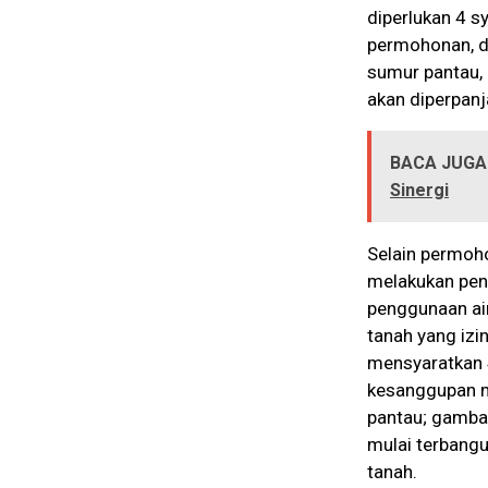
diperlukan 4 s
permohonan, d
sumur pantau,
akan diperpanj
BACA JUGA
Sinergi
Selain permoho
melakukan pena
penggunaan air
tanah yang izi
mensyaratkan 4
kesanggupan m
pantau; gambar
mulai terbangu
tanah.