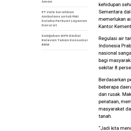
Aman
kehidupan seha
Sementara dala
PT Vale Serahkan
Ambulans untuk PMI
memerlukan air
Kolaka Perkuat Layanan
Darurat
Kantor Kemente
Kebijakan WFH Dinilai
Regulasi air t
Relevan Tekan Konsumsi
BBM
Indonesia Pra
nasional sanga
bagi masyaraka
sekitar 8 perse
Berdasarkan p
beberapa daera
dan rusak. Mak
penataan, mem
masyarakat dan
tanah.
“Jadi kita me