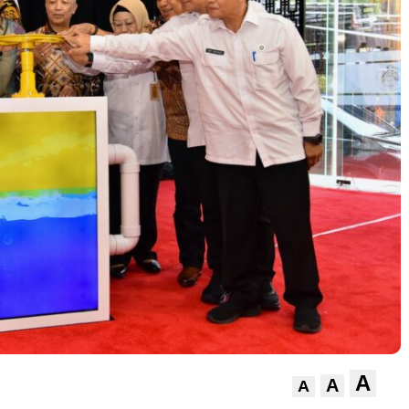
A
A
A