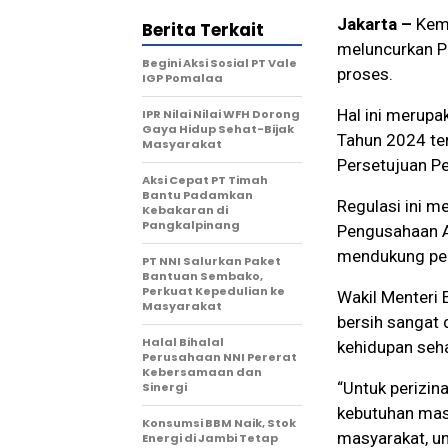
Jakarta –
Keme
Berita Terkait
meluncurkan Pe
Begini Aksi Sosial PT Vale
proses.
IGP Pomalaa
Hal ini merup
IPR Nilai Nilai WFH Dorong
Gaya Hidup Sehat-Bijak
Tahun 2024 te
Masyarakat
Persetujuan P
Aksi Cepat PT Timah
Bantu Padamkan
Regulasi ini 
Kebakaran di
Pangkalpinang
Pengusahaan A
mendukung peng
PT NNI Salurkan Paket
Bantuan Sembako,
Perkuat Kepedulian ke
Wakil Menteri
Masyarakat
bersih sangat 
Halal Bihalal
kehidupan seha
Perusahaan NNI Pererat
Kebersamaan dan
“Untuk perizina
Sinergi
kebutuhan masy
Konsumsi BBM Naik, Stok
masyarakat, un
Energi di Jambi Tetap