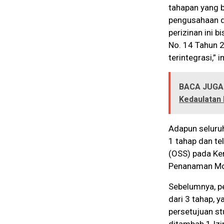
tahapan yang 
pengusahaan d
perizinan ini 
No. 14 Tahun 2
terintegrasi,” 
BACA JUGA
Kedaulatan 
Adapun seluruh
1 tahap dan te
(OSS) pada Kem
Penanaman Mo
Sebelumnya, pe
dari 3 tahap, 
persetujuan st