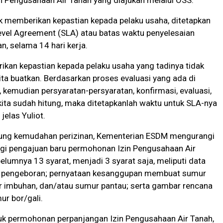
n Pengusahaan Air Tanah yang diajukan melalui OSS.
tuk memberikan kepastian kepada pelaku usaha, ditetapkan
evel Agreement (SLA) atau batas waktu penyelesaian
n, selama 14 hari kerja.
kan kepastian kepada pelaku usaha yang tadinya tidak
kita buatkan. Berdasarkan proses evaluasi yang ada di
 kemudian persyaratan-persyaratan, konfirmasi, evaluasi,
i kita sudah hitung, maka ditetapkanlah waktu untuk SLA-nya
 jelas Yuliot.
ng kemudahan perizinan, Kementerian ESDM mengurangi
agi pengajuan baru permohonan Izin Pengusahaan Air
belumnya 13 syarat, menjadi 3 syarat saja, meliputi data
a pengeboran; pernyataan kesanggupan membuat sumur
r imbuhan, dan/atau sumur pantau; serta gambar rencana
ur bor/gali.
uk permohonan perpanjangan Izin Pengusahaan Air Tanah,