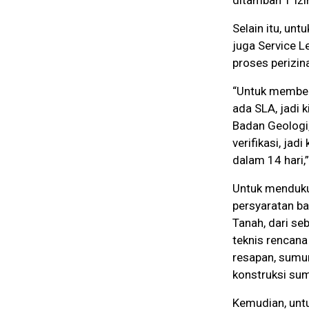
ditambah 1 Izi
Selain itu, un
juga Service L
proses perizina
“Untuk memberi
ada SLA, jadi 
Badan Geologi,
verifikasi, jad
dalam 14 hari,”
Untuk menduku
persyaratan b
Tanah, dari se
teknis rencan
resapan, sumu
konstruksi sum
Kemudian, unt