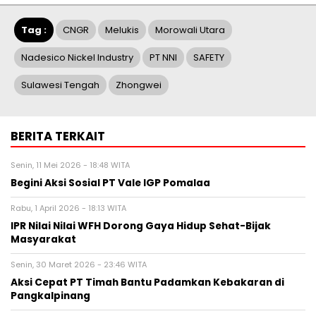
Tag :
CNGR
Melukis
Morowali Utara
Nadesico Nickel Industry
PT NNI
SAFETY
Sulawesi Tengah
Zhongwei
BERITA TERKAIT
Senin, 11 Mei 2026 - 18:48 WITA
Begini Aksi Sosial PT Vale IGP Pomalaa
Rabu, 1 April 2026 - 18:13 WITA
IPR Nilai Nilai WFH Dorong Gaya Hidup Sehat-Bijak
Masyarakat
Senin, 30 Maret 2026 - 23:46 WITA
Aksi Cepat PT Timah Bantu Padamkan Kebakaran di
Pangkalpinang